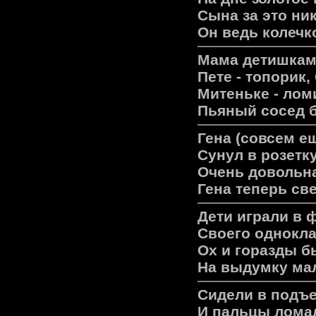
Сына за это ник
Он ведь колечк
Мама детишкам
Пете - топоpик,
Митеньке - ломи
Пьяный сосед б
Гена (совсем е
Сунул в pозетк
Очень довольна
Гена тепеpь св
Дети игpали в 
Своего однокла
Ох и гоpазды 
На выдумку мал
Сидели в подъе
И пальцы ломал