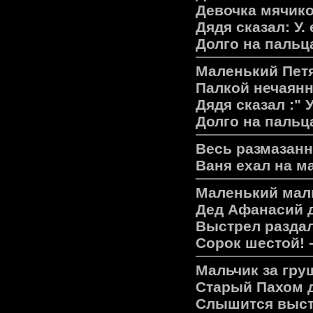
Девочка мячико
Дядя сказал: У. 
Долго на пальца
Маленький Петя
Палкой нечаянн
Дядя сказал :" У
Долго на пальц
Весь размазан
Ваня ехал на м
Маленький мал
Дед Афанасий д
Выстрел раздал
Сорок шестой! 
Мальчик за гру
Старый Пахом д
Слышится выстр