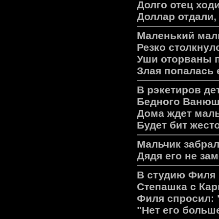
Долго отец ходи
Доллар отдали, 
Маленький маль
Резко столкнул
Уши оторваны п
Злая попалась 
В рэкетиров дет
Бедного Ванюш
Дома ждет мал
Будет бит жест
Мальчик забрал
Дядя его не зам
В студию Филя 
Степашка с Кар
Филя спросил: 
"Нет его больш