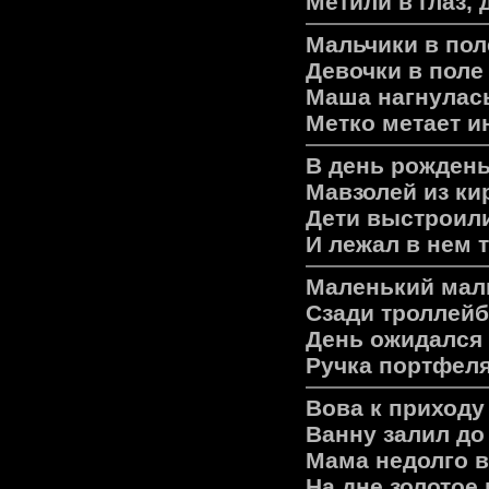
Метили в глаз, 
Мальчики в пол
Девочки в поле
Маша нагнулась
Метко метает и
В день рожден
Мавзолей из ки
Дети выстроил
И лежал в нем 
Маленький маль
Сзади троллейб
День ожидался 
Ручка портфеля
Вова к приход
Ванну залил до
Мама недолго в
На дне золотое 