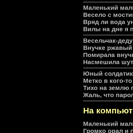
Маленький маль
Весело с мости
Вряд ли вода ун
Вилы на дне я 
Весельчак-деду
Внучке ржавый 
Помирала внучк
Насмешила шутк
Юный солдатик 
Метко в кого-то
Тихо на землю 
Жаль, что парол
На компьют
Маленький маль
Громко орал и 