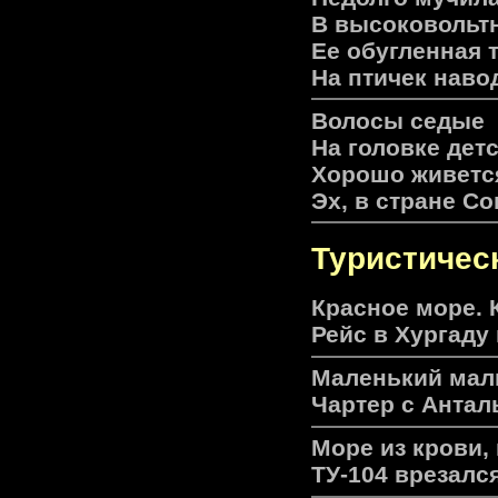
В высоковольт
Ее обугленная 
На птичек наво
Волосы седые
На головке детс
Хорошо живетс
Эх, в стране Со
Туристическ
Красное море. 
Рейс в Хургаду
Маленький маль
Чартер с Антал
Море из крови, 
ТУ-104 врезался