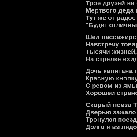
Трое друзей на
Мертвого деда 
Тут же от радо
"Будет отличны
Шел пассажирс
Hавстречу това
Тысячи жизней,
Hа стрелке ехид
Дочь капитана 
Красную кнопку
С ревом из ямы
Хорошей стран
Скорый поезд Т
Дверью зажало
Тронулся поезд
Долго я взгляд