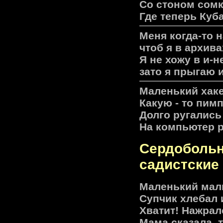
Со стоном сомк
Где теперь Куб
Меня когда-то н
чтоб я в архива
Я не хожу в и-н
зато я прыгаю 
Маленький хаке
Какую - то пимп
Долго ругались
На компьютер 
Сердобольн
садистские 
Маленький мал
Супчик хлебал 
Хватит! Нажрал
Мама сказала, 