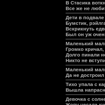
В Стасика воткн
Все же не люби
Дети в подвале 
Бумстик, рэйлга
Вскрикнуть едв
Был он уж очен
Маленький маль
Громко кричал,
Долго пинали н
Никто не вступи
Маленький маль
Да не достроил
Тихо упала с к
Вышла напрасно
Девочка с сол
Жопу чесала ку