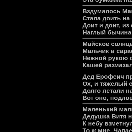
Вздумалось Ма
Стала доить на
Доит и доит, из
Наглый бычина 
Майское солнце
Мальчик в сара
Нежной рукою о
Кашей размазал
Дед Ерофеич пр
Ох, и тяжелый 
Долго летали н
Вот оно, подло
Маленький маль
Дедушка Витя н
К небу взметну
То ж мне, Чапае