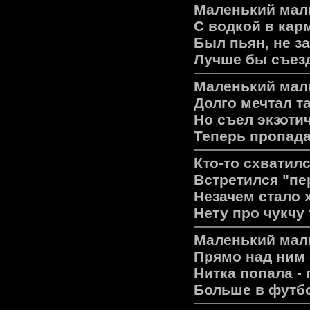
Маленький мал
С водкой в кар
Был пьян, не за
Лучше бы съезд
Маленький маль
Долго мечтал т
Но съел экзотич
Теперь пропада
Кто-то схватилс
Встретился "пе
Незачем стало 
Нету про чукчу
Маленький маль
Прямо над ним 
Нитка попала - 
Больше в футбо