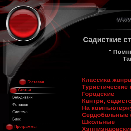
Садисткие с
" Помн
Та
Классика жанр
Гостевая
Туристические 
Статьи
Городские
Веб-дизайн
Кантри, садист
Фотошоп
На компьютерн
Система
Сердобольные (
Биос
Школьные
Программы
Хэппиэндовски