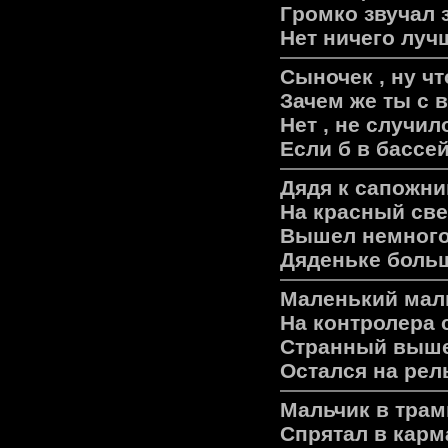
Гpомко звучал 
Нет ничего лучш
Сыночек , ну чт
Зачем же ты с 
Нет , не случи
Если б в бассей
Дядя к сапожни
На кpасный све
Вышел немного
Дяденьке больш
Маленький маль
На контролера 
Странный вышел
Остался на рел
Мальчик в трам
Спрятал в карм