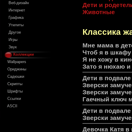
Веб-дизайн
Дети и родетел
Интернет
Животные
Графика
Утилиты
Классика ж
Другое
Игры
Мне мама в дет
Звук
Чтоб я в шкафу
Коллекции
Я не хожу в кин
Wallpapers
Зато я нюхаю и
Ориджины
Садюшки
Дети в подвале
Зверски замуче
Скрипты
Зверски замучен
Шрифты
Гаечный ключ м
Ссылки
ASCII
Дети в подвале 
Зверски замуче
Девочка Катя в 