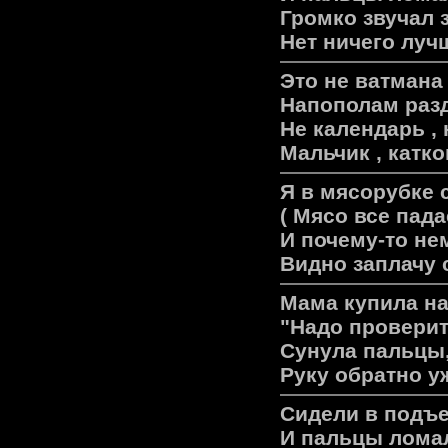
Громко звучал 
Нет ничего луч
Это не ватмана 
Напополам pазд
Не календаpь , н
Мальчик , катко
Я в мясоpубке 
( Мясо все падае
И почему-то не
Видно заплачу с
Мама купила на
"Надо проверит
Сунула пальцы, 
Руку обратно у
Сидели в подъе
И пальцы ломал