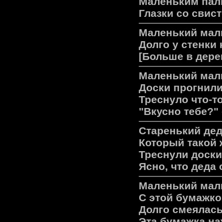
Маленьким паль
Глазки со свис
Маленький маль
Долго у стенки 
[Больше в дере
Маленький маль
Доски прогнили
Треснуло что-то
"Вкусно тебе?" 
Старенький дед
Который такой 
Треснули доски,
Ясно, что деда
Маленький мал
С этой бумажко
Долго смеялась
Эта бумажка на