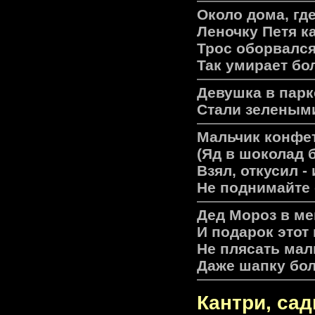
Около дома, где
Леночку Петя ка
Трос оборвался
Так умирает бо
Девушка в парке
Стали зеленым
Мальчик конфе
(Яд в шоколад 
Взял, откусил -
Не поднимайте 
Дед Мороз в м
И подарок этот
Не плясать маль
Даже шапку боль
Кантри, са