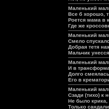
Маленький маль
Все б хорошо, 
Роется мама в к
Где же кроссов
Маленький маль
Смело спускалс
Добрая тетя на
Мальчик унесся
Маленький маль
И в трансформа
Долго смеялась
Его в крематор
Маленький маль
Сзади (тихо) к
Не было крика,
Только сандали