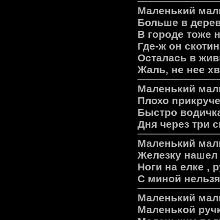
Маленький маль
Больше в дерев
В городе тоже н
Где-ж он скоти
Осталась в жив
Жаль, не нее х
Маленький маль
Плохо пpикpуче
Быстpо водичка
Дня чеpез тpи с
Маленький маль
Железку нашел ,
Ноги на елке , 
С миной нельзя
Маленький маль
Маленькой ручк