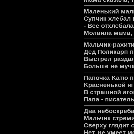
Маленький маль
Супчик хлебал 
- Все отхлебала
Молвила мама, 
Мальчик-рахити
Дед Поликарп п
Выстрел раздал
Больше не муча
Папочка Kатю п
Kрасненькой яг
В страшной аго
Папа - писатель
Два небоскреб
Мальчик стреми
Сверху глядит 
Нет, не умеет м