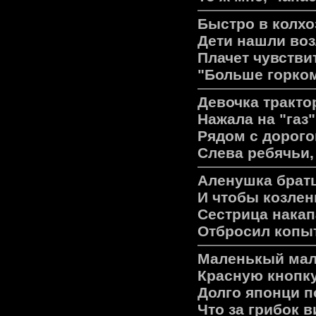
Быстро в колхо
Дети нашли воз
Плачет чувстви
"Больше горком
Девочка тракто
Нажала на "газ"
Рядом с дорого
Слева ребячьи,
Аленушка братц
И чтобы козлен
Сестрица накапа
Отбросил копыт
Мaленькый мaл
Крaсную кнопку
Долго японци п
Что зa грибок в